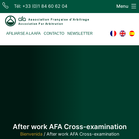
Skip
Tél: +33 (0)1 84 60 62 04
Menu
to
content
Association
AFILIARSE A LA AFA
CONTACTO
NEWSLETTER
Française
d'Arbitrage
After work AFA Cross-examination
Bienvenida
/
After work AFA Cross-examination