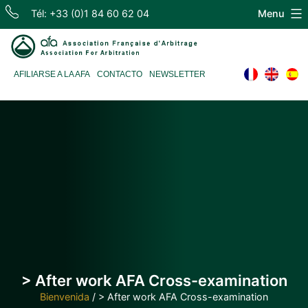
Skip
Tél: +33 (0)1 84 60 62 04
Menu
to
content
Association
AFILIARSE A LA AFA
CONTACTO
NEWSLETTER
Française
d'Arbitrage
> After work AFA Cross-examination
Bienvenida
/
> After work AFA Cross-examination