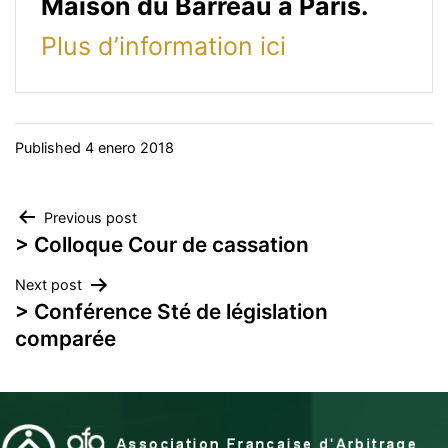
Maison du Barreau à Paris.
Plus d’information ici
Published
4 enero 2018
Navegación
Previous post
> Colloque Cour de cassation
de
Next post
entradas
> Conférence Sté de législation
comparée