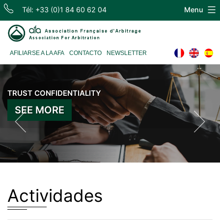
Skip
Tél: +33 (0)1 84 60 62 04
Menu
to
content
Association
AFILIARSE A LA AFA
CONTACTO
NEWSLETTER
Française
d'Arbitrage
TRUST CONFIDENTIALITY
SEE MORE
Actividades