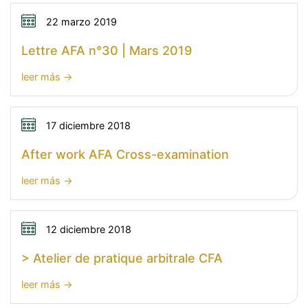
Webinar
AFA
22 marzo 2019
–
Lettre AFA n°30 | Mars 2019
Kluwer
|
:
leer más
2
Lettre
avril
AFA
2019
n°30
17 diciembre 2018
|
After work AFA Cross-examination
Mars
2019
:
leer más
After
work
AFA
12 diciembre 2018
Cross-
> Atelier de pratique arbitrale CFA
examination
:
leer más
>