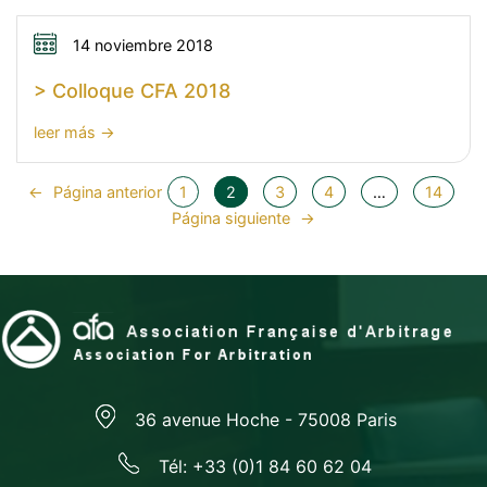
Formation
à
14 noviembre 2018
la
> Colloque CFA 2018
médiation
IEAM
:
leer más
2019
>
Colloque
←
Página anterior
1
2
3
4
…
14
CFA
Página siguiente
→
2018
36 avenue Hoche - 75008 Paris
Tél: +33 (0)1 84 60 62 04