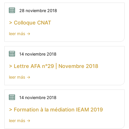
Atelier
de
28 noviembre 2018
pratique
> Colloque CNAT
arbitrale
CFA
:
leer más
>
Colloque
CNAT
14 noviembre 2018
> Lettre AFA n°29 | Novembre 2018
:
leer más
>
Lettre
AFA
14 noviembre 2018
n°29
> Formation à la médiation IEAM 2019
|
Novembre
:
leer más
2018
>