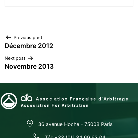
Post
Previous post
Décembre 2012
navigation
Next post
Novembre 2013
36 avenue Hoche - 75008 Paris
Tél: +33 (0)1 84 60 62 04