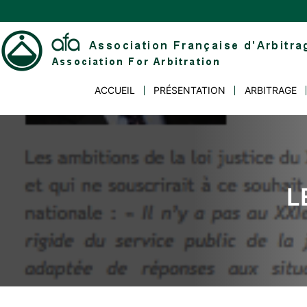
Skip
to
content
Association
ACCUEIL
PRÉSENTATION
ARBITRAGE
Française
d'Arbitrage
L