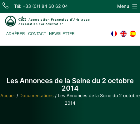
Skip
Tél: +33 (0)1 84 60 62 04
Menu
to
content
Association
ADHÉRER
CONTACT
NEWSLETTER
Française
d'Arbitrage
Les Annonces de la Seine du 2 octobre
2014
Accueil
/
Documentations
/
Les Annonces de la Seine du 2 octobre
2014