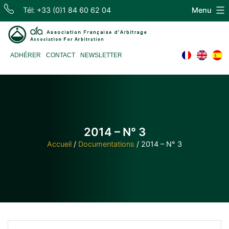
Skip
Tél: +33 (0)1 84 60 62 04
Menu
to
content
Association
ADHÉRER
CONTACT
NEWSLETTER
Française
d'Arbitrage
2014 – N° 3
Accueil
/
Documentations
/
2014 – N° 3