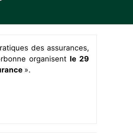
pratiques des assurances,
 Sorbonne organisent
le 29
surance
».