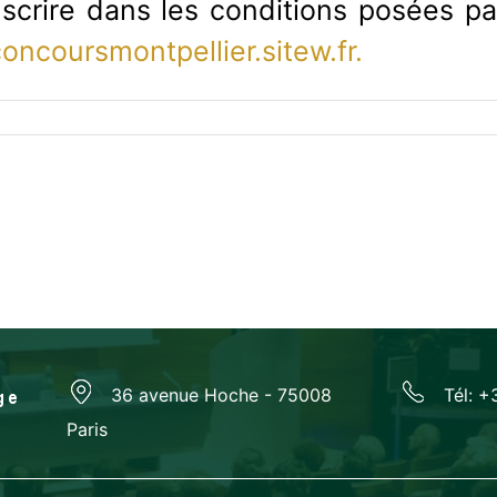
scrire dans les conditions posées par
ncoursmontpellier.sitew.fr.
36 avenue Hoche - 75008
Tél: +
Paris