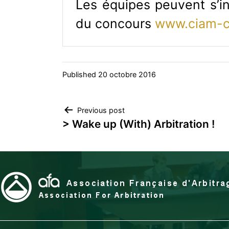
Les équipes peuvent s’in
du concours
www.ciam-co
Published
20 octobre 2016
Navigation
Previous post
> Wake up (With) Arbitration !
de
l’article