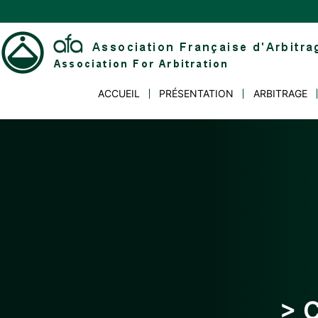
Skip
to
content
Association
ACCUEIL
PRÉSENTATION
ARBITRAGE
Française
d'Arbitrage
> 