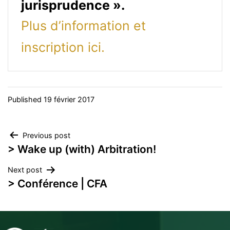
jurisprudence ».
Plus d’information et
inscription ici.
Published
19 février 2017
Navigation
Previous post
> Wake up (with) Arbitration!
de
Next post
l’article
> Conférence | CFA