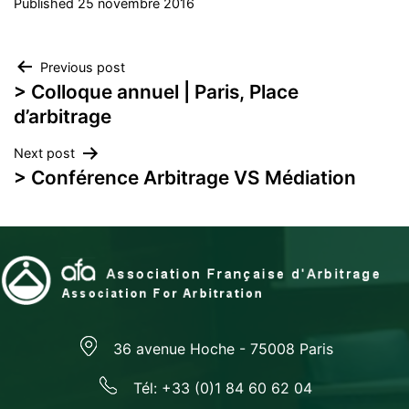
Published
25 novembre 2016
Navigation
Previous post
> Colloque annuel | Paris, Place
de
d’arbitrage
l’article
Next post
> Conférence Arbitrage VS Médiation
36 avenue Hoche - 75008 Paris
Tél: +33 (0)1 84 60 62 04