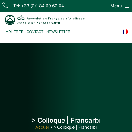
Skip
Tél: +33 (0)1 84 60 62 04
Menu
to
content
Association
ADHÉRER
CONTACT
NEWSLETTER
Française
d'Arbitrage
> Colloque | Francarbi
Accueil
/
> Colloque | Francarbi