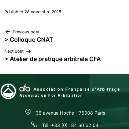
Published
28 novembre 2018
Navigation
Previous post
> Colloque CNAT
de
Next post
l’article
> Atelier de pratique arbitrale CFA
36 avenue Hoche - 75008 Paris
Tél: +33 (0)1 84 60 62 04