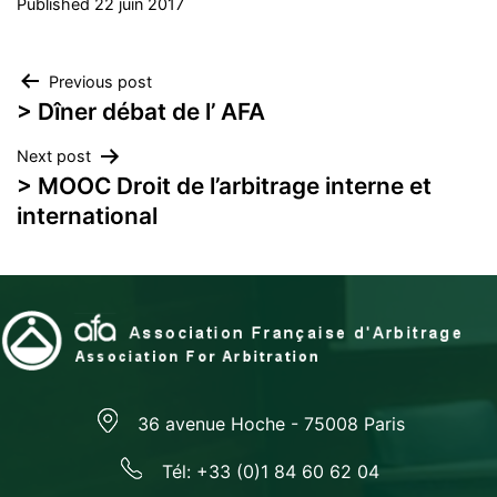
Published
22 juin 2017
Navigation
Previous post
> Dîner débat de l’ AFA
de
Next post
l’article
> MOOC Droit de l’arbitrage interne et
international
36 avenue Hoche - 75008 Paris
Tél: +33 (0)1 84 60 62 04