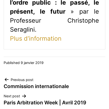
l’ordre public : le passé, le
présent, le futur
» par le
Professeur Christophe
Seraglini.
Plus d’information
Published
9 janvier 2019
Navigation
Previous post
Commission internationale
de
Next post
l’article
Paris Arbitration Week | Avril 2019