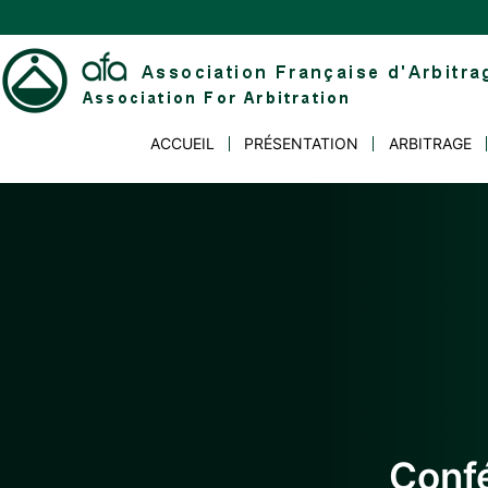
Skip
to
content
Association
ACCUEIL
PRÉSENTATION
ARBITRAGE
Française
d'Arbitrage
Conf