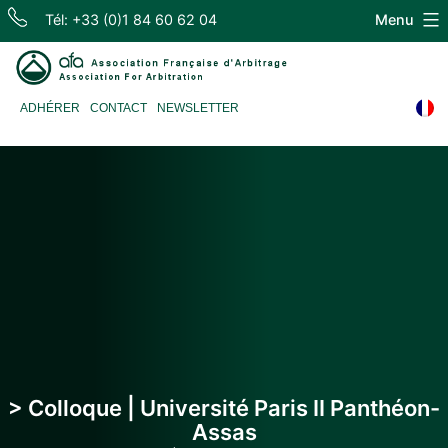
Skip
Tél: +33 (0)1 84 60 62 04
Menu
to
content
Association
ADHÉRER
CONTACT
NEWSLETTER
Française
d'Arbitrage
> Colloque | Université Paris II Panthéon-
Assas