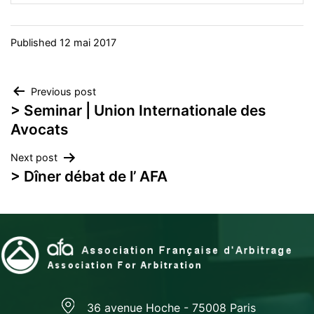
Published
12 mai 2017
Navigation
Previous post
> Seminar | Union Internationale des
de
Avocats
l’article
Next post
> Dîner débat de l’ AFA
36 avenue Hoche - 75008 Paris