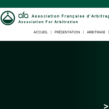
Skip
to
content
Association
ACCUEIL
PRÉSENTATION
ARBITRAGE
Française
d'Arbitrage
>