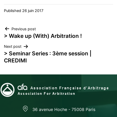
Published
26 juin 2017
Navigation
Previous post
> Wake up (With) Arbitration !
de
Next post
l’article
> Seminar Series : 3ème session |
CREDIMI
36 avenue Hoche - 75008 Paris