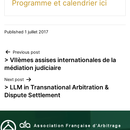
Programme et calendrier ici
Published
1 juillet 2017
Navigation
Previous post
> VIIèmes assises internationales de la
de
médiation judiciaire
l’article
Next post
> LLM in Transnational Arbitration &
Dispute Settlement