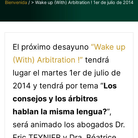
Bienvenida
/
> Wake up (With) Arbitration ! 1er de julio de 2014
El próximo desayuno
“Wake up
(With) Arbitration !”
tendrá
lugar el martes 1er de julio de
2014 y tendrá por tema “
Los
consejos y los árbitros
hablan la misma lengua?
”,
será animado los abogados Dr.
Eric TEYNIER y Dra. Béatrice