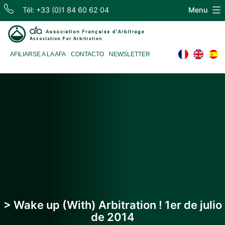
Skip
Tél: +33 (0)1 84 60 62 04
Menu
to
content
Association
AFILIARSE A LA AFA
CONTACTO
NEWSLETTER
Française
d'Arbitrage
> Wake up (With) Arbitration ! 1er de julio
de 2014