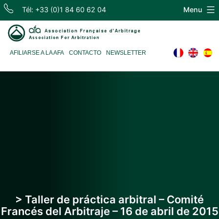
Skip
Tél: +33 (0)1 84 60 62 04
Menu
to
content
Association
AFILIARSE A LA AFA
CONTACTO
NEWSLETTER
Française
d'Arbitrage
> Taller de práctica arbitral – Comité
Francés del Arbitraje – 16 de abril de 2015