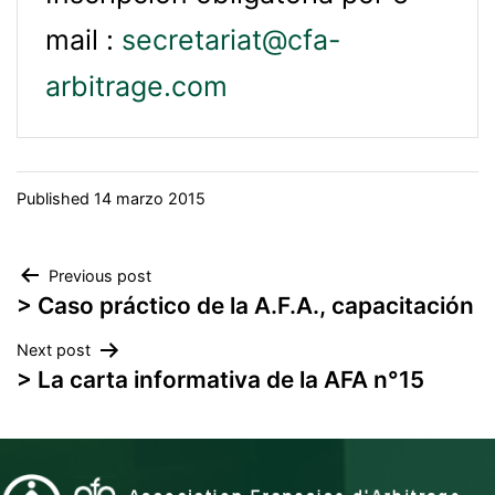
mail :
secretariat@cfa-
arbitrage.com
Published
14 marzo 2015
Navegación
Previous post
> Caso práctico de la A.F.A., capacitación
de
Next post
entradas
> La carta informativa de la AFA n°15