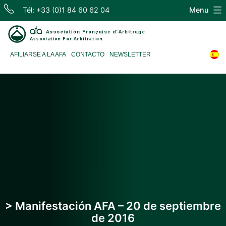
Skip
Tél: +33 (0)1 84 60 62 04
Menu
to
content
Association
AFILIARSE A LA AFA
CONTACTO
NEWSLETTER
Française
d'Arbitrage
> Manifestación AFA – 20 de septiembre
de 2016