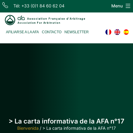
Skip
Tél: +33 (0)1 84 60 62 04
Menu
to
content
Association
AFILIARSE A LA AFA
CONTACTO
NEWSLETTER
Française
d'Arbitrage
> La carta informativa de la AFA n°17
Bienvenida
/
> La carta informativa de la AFA n°17