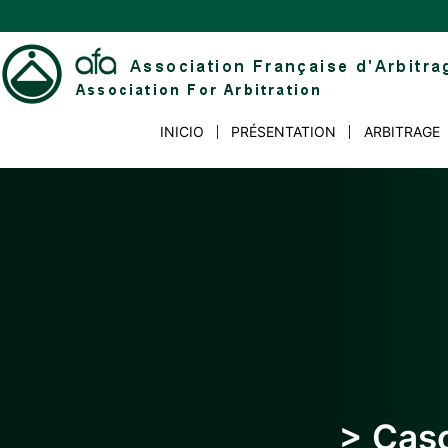
Skip
to
content
Association
INICIO
PRÉSENTATION
ARBITRAGE
Française
d'Arbitrage
> Caso