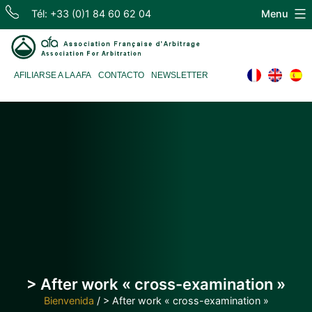
Skip
Tél: +33 (0)1 84 60 62 04
Menu
to
content
Association
AFILIARSE A LA AFA
CONTACTO
NEWSLETTER
Française
d'Arbitrage
> After work « cross-examination »
Bienvenida
/
> After work « cross-examination »