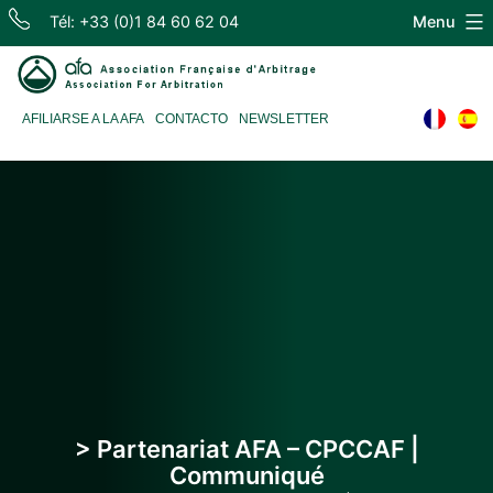
Skip
Tél: +33 (0)1 84 60 62 04
Menu
to
content
Association
AFILIARSE A LA AFA
CONTACTO
NEWSLETTER
Française
d'Arbitrage
> Partenariat AFA – CPCCAF |
Communiqué