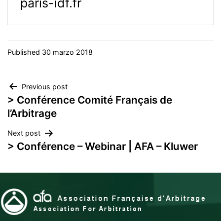
paris-idf.fr
Published
30 marzo 2018
Navegación
Previous post
> Conférence Comité Français de
de
l’Arbitrage
entradas
Next post
> Conférence – Webinar | AFA – Kluwer