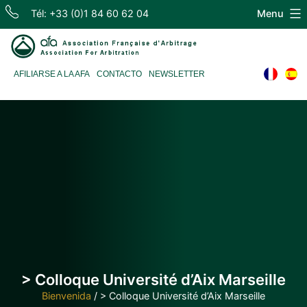
Skip
Tél: +33 (0)1 84 60 62 04
Menu
to
content
Association
AFILIARSE A LA AFA
CONTACTO
NEWSLETTER
Française
d'Arbitrage
> Colloque Université d’Aix Marseille
Bienvenida
/
> Colloque Université d’Aix Marseille