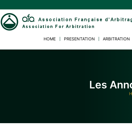
Skip
to
content
Association
HOME
PRESENTATION
ARBITRATION
Française
d'Arbitrage
Les Anno