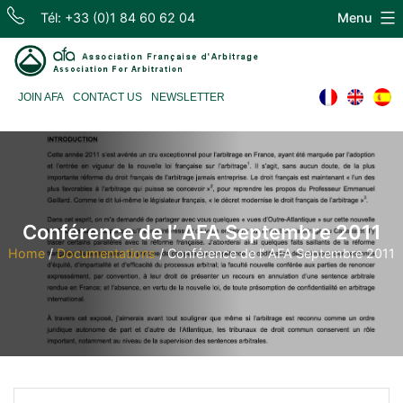
Skip
Tél: +33 (0)1 84 60 62 04
Menu
to
content
Association
JOIN AFA
CONTACT US
NEWSLETTER
Française
d'Arbitrage
Conférence de l’ AFA Septembre 2011
Home
/
Documentations
/
Conférence de l’ AFA Septembre 2011