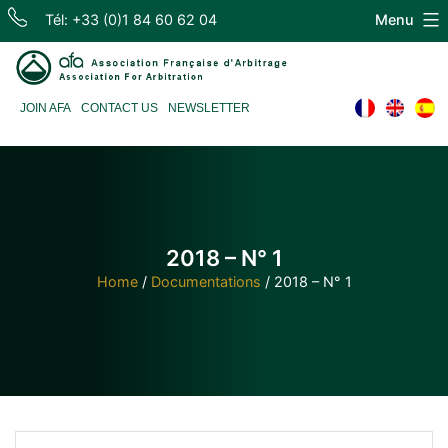
Skip
Tél: +33 (0)1 84 60 62 04
Menu
to
content
Association
JOIN AFA
CONTACT US
NEWSLETTER
Française
d'Arbitrage
2018 – N° 1
Home
/
Documentations
/
2018 – N° 1