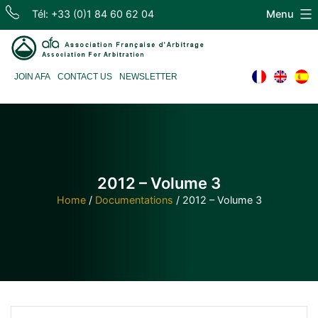
Skip
Tél: +33 (0)1 84 60 62 04
Menu
to
content
Association
JOIN AFA
CONTACT US
NEWSLETTER
Française
d'Arbitrage
2012 – Volume 3
Home
/
Documentations
/
2012 – Volume 3