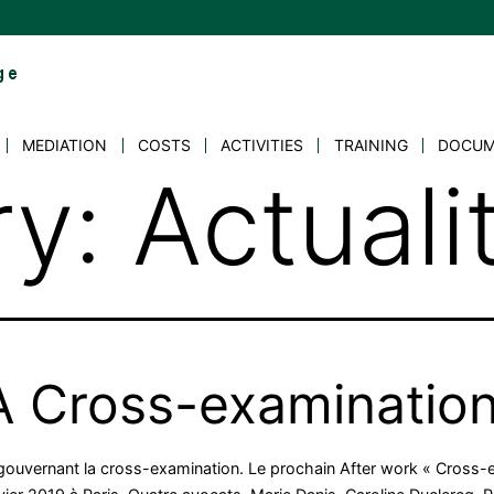
MEDIATION
COSTS
ACTIVITIES
TRAINING
DOCUM
ry:
Actuali
A Cross-examinatio
s gouvernant la cross-examination. Le prochain After work « Cros