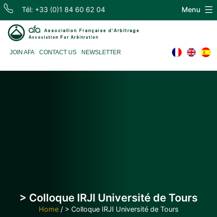
Skip
Tél: +33 (0)1 84 60 62 04
Menu
to
content
Association
JOIN AFA
CONTACT US
NEWSLETTER
Française
d'Arbitrage
> Colloque IRJI Université de Tours
Home
/
> Colloque IRJI Université de Tours