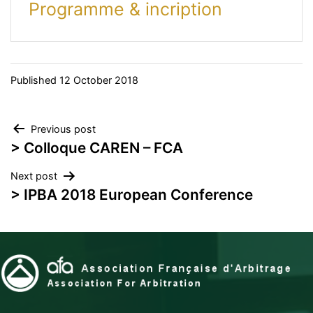
Programme & incription
Published
12 October 2018
Post
Previous post
> Colloque CAREN – FCA
navigation
Next post
> IPBA 2018 European Conference