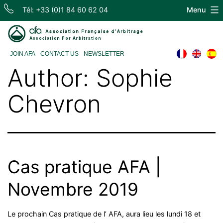
Skip
Tél: +33 (0)1 84 60 62 04
Menu
to
content
Association
JOIN AFA
CONTACT US
NEWSLETTER
Française
Author:
Sophie
d'Arbitrage
Chevron
Cas pratique AFA |
Novembre 2019
Le prochain Cas pratique de l’ AFA, aura lieu les lundi 18 et