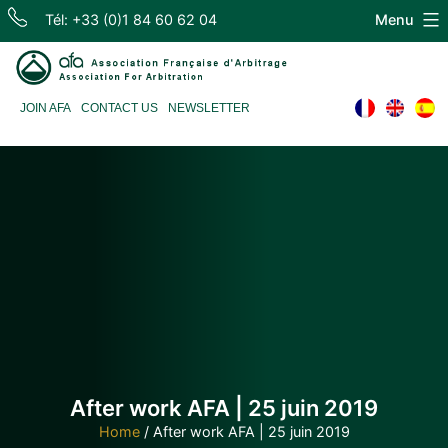
Skip
Tél: +33 (0)1 84 60 62 04
Menu
to
content
Association
JOIN AFA
CONTACT US
NEWSLETTER
Française
d'Arbitrage
After work AFA | 25 juin 2019
Home
/
After work AFA | 25 juin 2019