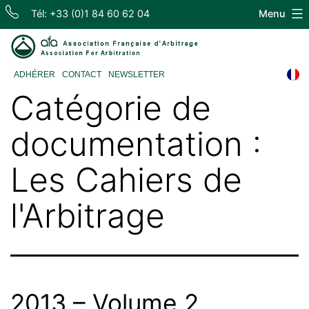
Skip
Tél: +33 (0)1 84 60 62 04
Menu
to
content
Association
ADHÉRER
CONTACT
NEWSLETTER
Française
Catégorie de
d'Arbitrage
documentation :
Les Cahiers de
l'Arbitrage
2013 – Volume 2