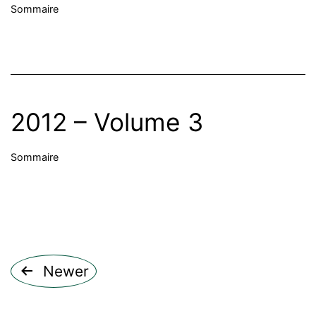
Sommaire
2012 – Volume 3
Sommaire
Pagination
Newer
des