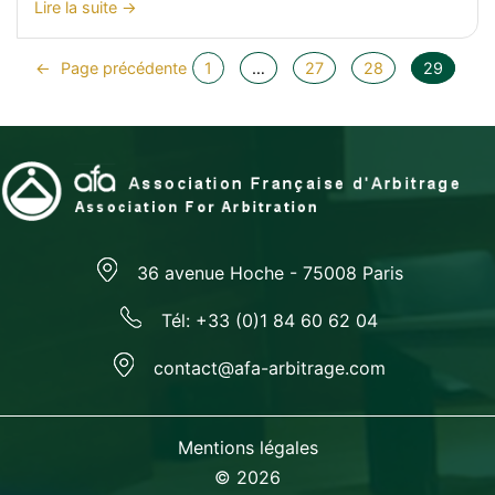
:
Lire la suite
février
>
2012
Lettre
←
Page précédente
1
…
27
28
29
d’information
AFA
N°6
36 avenue Hoche - 75008 Paris
Tél: +33 (0)1 84 60 62 04
contact@afa-arbitrage.com
Mentions légales
© 2026