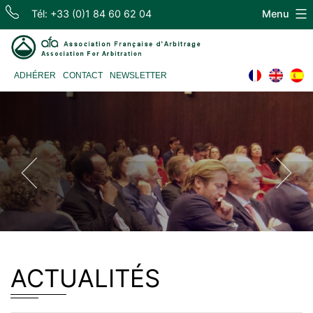
Skip
Tél: +33 (0)1 84 60 62 04
Menu
to
content
Association
ADHÉRER
CONTACT
NEWSLETTER
Française
d'Arbitrage
ACTUALITÉS