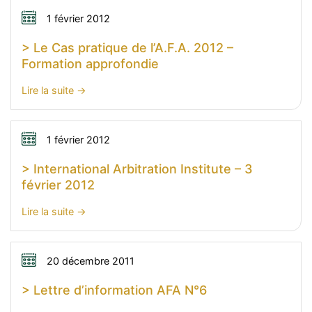
1 février 2012
> Le Cas pratique de l’A.F.A. 2012 –
Formation approfondie
:
Lire la suite
>
Le
Cas
1 février 2012
pratique
> International Arbitration Institute – 3
de
février 2012
l’A.F.A.
2012
:
Lire la suite
–
>
Formation
International
approfondie
Arbitration
20 décembre 2011
Institute
> Lettre d’information AFA N°6
–
3