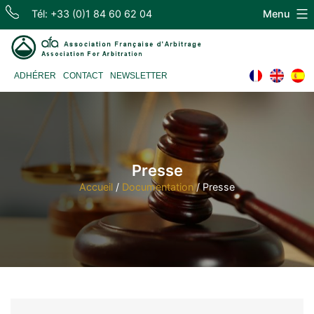
Skip
Tél: +33 (0)1 84 60 62 04
Menu
to
content
Association
ADHÉRER
CONTACT
NEWSLETTER
Française
d'Arbitrage
Presse
Accueil
/
Documentation
/
Presse