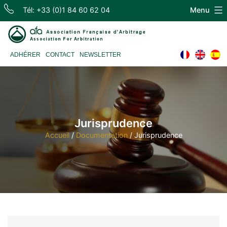
Skip
Tél: +33 (0)1 84 60 62 04
Menu
to
content
Association
ADHÉRER
CONTACT
NEWSLETTER
Française
d'Arbitrage
Jurisprudence
Accueil
/
Documentation
/
Jurisprudence