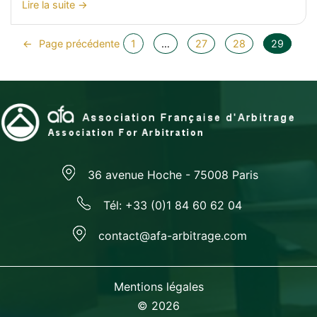
:
Lire la suite
février
>
2012
Lettre
←
Page précédente
1
…
27
28
29
d’information
AFA
N°6
36 avenue Hoche - 75008 Paris
Tél: +33 (0)1 84 60 62 04
contact@afa-arbitrage.com
Mentions légales
© 2026