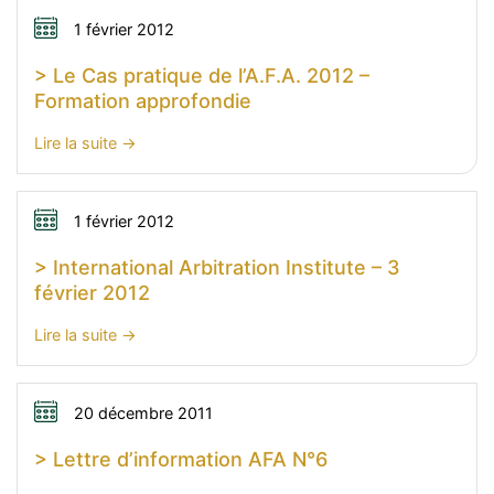
1 février 2012
> Le Cas pratique de l’A.F.A. 2012 –
Formation approfondie
:
Lire la suite
>
Le
Cas
1 février 2012
pratique
> International Arbitration Institute – 3
de
février 2012
l’A.F.A.
2012
:
Lire la suite
–
>
Formation
International
approfondie
Arbitration
20 décembre 2011
Institute
> Lettre d’information AFA N°6
–
3