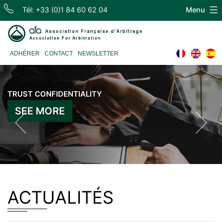
Skip
Tél: +33 (0)1 84 60 62 04
Menu
to
content
Association
ADHÉRER
CONTACT
NEWSLETTER
Française
d'Arbitrage
TRUST CONFIDENTIALITY
SEE MORE
ACTUALITÉS