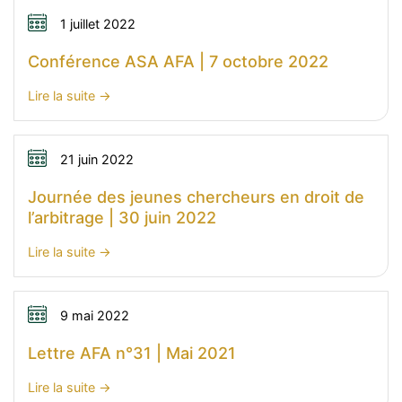
1 juillet 2022
Conférence ASA AFA | 7 octobre 2022
:
Lire la suite
Conférence
ASA
AFA
21 juin 2022
|
Journée des jeunes chercheurs en droit de
7
l’arbitrage | 30 juin 2022
octobre
2022
:
Lire la suite
Journée
des
jeunes
9 mai 2022
chercheurs
Lettre AFA n°31 | Mai 2021
en
droit
:
Lire la suite
de