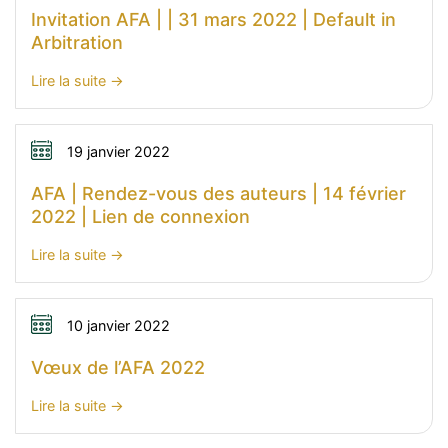
–
Invitation AFA | | 31 mars 2022 | Default in
8
Arbitration
juin
2022
:
Lire la suite
|
Invitation
L’incidence
AFA
des
|
19 janvier 2022
obligations
|
AFA | Rendez-vous des auteurs | 14 février
déontologiques
31
2022 | Lien de connexion
sur
mars
les
2022
:
Lire la suite
procédures
|
AFA
d’arbitrage
Default
|
international
in
Rendez-
10 janvier 2022
Arbitration
vous
Vœux de l’AFA 2022
des
auteurs
:
Lire la suite
|
Vœux
14