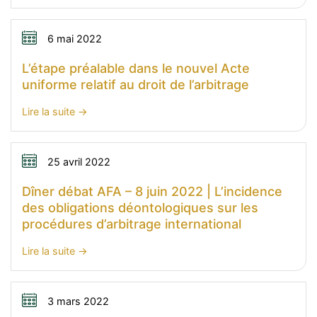
Lettre
l’arbitrage
AFA
|
n°31
6 mai 2022
30
|
L’étape préalable dans le nouvel Acte
juin
Mai
uniforme relatif au droit de l’arbitrage
2022
2021
:
Lire la suite
L’étape
préalable
dans
25 avril 2022
le
Dîner débat AFA – 8 juin 2022 | L’incidence
nouvel
des obligations déontologiques sur les
Acte
procédures d’arbitrage international
uniforme
relatif
:
Lire la suite
au
Dîner
droit
débat
de
AFA
3 mars 2022
l’arbitrage