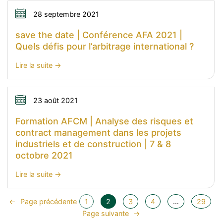
de
février
l’AFA
28 septembre 2021
2022
2022
save the date | Conférence AFA 2021 |
|
Quels défis pour l’arbitrage international ?
Lien
de
:
Lire la suite
connexion
save
the
date
23 août 2021
|
Formation AFCM | Analyse des risques et
Conférence
contract management dans les projets
AFA
industriels et de construction | 7 & 8
2021
octobre 2021
|
Quels
:
Lire la suite
défis
Formation
pour
AFCM
←
Page précédente
1
2
3
4
…
29
l’arbitrage
|
Page suivante
→
international
Analyse