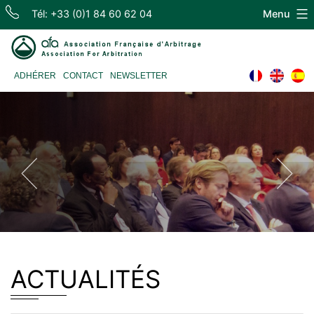
Skip
Tél: +33 (0)1 84 60 62 04
Menu
to
content
Association
ADHÉRER
CONTACT
NEWSLETTER
Française
d'Arbitrage
ACTUALITÉS